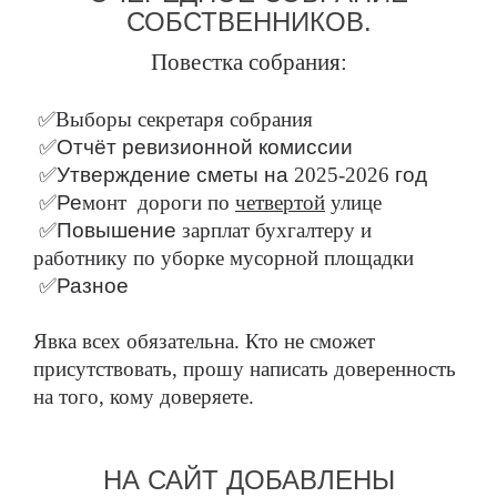
СОБСТВЕННИКОВ.
Повестка собрания:
✅
Выборы секретаря собрания
✅
Отчёт
ревизионной
комиссии
✅
Утверждение
сметы
на
2025-2026
год
✅
Ре
монт
дорог
и по
четвертой
улице
✅
Повышение
зарплат бухгалтеру и
работнику по уборке мусорной площадки
✅
Разное
Явка всех обязательна. Кто не сможет
присутствовать, прошу написать доверенность
на того, кому доверяете.
НА САЙТ ДОБАВЛЕНЫ